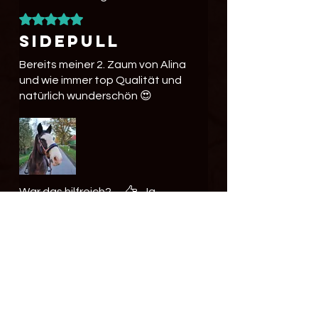
Mit 5 von 5 Sternen bewertet.
Sidepull
Bereits meiner 2. Zaum von Alina
und wie immer top Qualität und
natürlich wunderschön 😍
War das hilfreich?
Ja
Imke
•
28. Mai 2024
Mit 5 von 5 Sternen bewertet.
Optimal für
mehrere