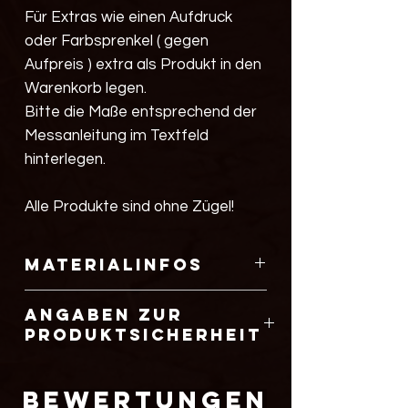
Für Extras wie einen Aufdruck
oder Farbsprenkel ( gegen
Aufpreis ) extra als Produkt in den
Warenkorb legen.
Bitte die Maße entsprechend der
Messanleitung im Textfeld
hinterlegen.
Alle Produkte sind ohne Zügel!
Materialinfos
einfach zu reinigen
Angaben zur
kein Verblassen der Farben
Produktsicherheit
abnutzungsbeständig
UV- Licht resistent
Hersteller :
hohe Reißfestigkeit
Alina Kinski
Bewertungen
keine Wasseraufnahme
Magnusstr.5