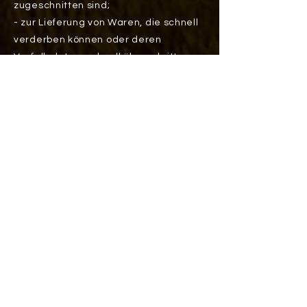
zugeschnitten sind;
- zur Lieferung von Waren, die schnell
verderben können oder deren
Verfallsdatum schnell überschritten
würde;
- zur Lieferung alkoholischer Getränke,
deren Preis bei Vertragsschluss
vereinbart wurde, die aber frühestens
30 Tage nach
Vertragsschluss geliefert werden
können und deren aktueller Wert von
Schwankungen auf dem Markt
abhängt, auf die der Unternehmer
keinen Einfluss hat;
- zur Lieferung von Zeitungen,
Zeitschriften oder Illustrierten mit
Ausnahme von Abonnement-
Verträgen.