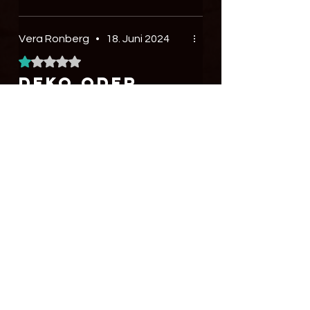
Vera Ronberg
•
18. Juni 2024
Mit 1 von 5 Sternen bewertet.
Deko oder
brauchbares
Wanderreitha
lfter?
Das Halfter siehr hübsch aus.
Jedoch sind die Karabiner an den
Bithängern zu schwach. Ein
Karabiner ist beim ca 5. Mal
tragen einfach so gebrochen.
War das hilfreich?
Ja
Keine Ausweisung der Mehrwertsteuer
gemäß § 19 UStG