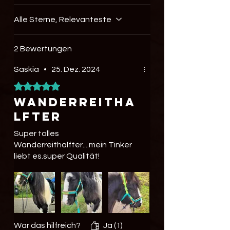
Alle Sterne, Relevanteste
2 Bewertungen
Saskia
•
25. Dez. 2024
Mit 5 von 5 Sternen bewertet.
Wanderreitha
lfter
Super tolles
Wanderreithalfter....mein Tinker
liebt es.super Qualität!
War das hilfreich?
Ja (1)