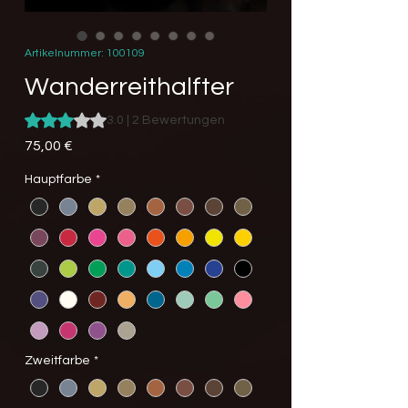
Artikelnummer: 100109
Wanderreithalfter
Das Rating beträgt 3.0 von fünf Sternen, basierend auf 2 B
3.0 | 2 Bewertungen
Preis
75,00 €
Hauptfarbe
*
Zweitfarbe
*