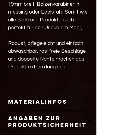
19mm breit. Bolzenkarabiner in
messing oder Edelstahl. Somit wie
alle Blickfang Produkte auch
perfekt für den Urlaub am Meer,
Robust, pflegeleicht und einfach
abwaschbar, rostfreie Beschläge
und doppelte Nähte machen das
Produkt extrem langlebig.
Materialinfos
einfach zu reinigen
Angaben zur
kein Verblassen der Farben
Produktsicherheit
abnutzungsbeständig
UV- Licht resistent