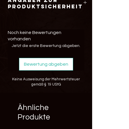
Angaben zur
Produktsicherheit
Hersteller :
Alina Kinski
Magnusstr.5
Noch keine Bewertungen
68642 Bürstadt
vorhanden
Kontakt: info@tierischer-blickfang.de
Jetzt die erste Bewertung abgeben.
Bewertung abgeben
Keine Ausweisung der Mehrwertsteuer
gemäß § 19 UStG
Ähnliche
Produkte