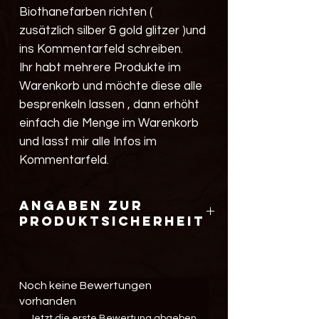
Biothanefarben richten (
zusätzlich silber & gold glitzer )und
ins Kommentarfeld schreiben.
Ihr habt mehrere Produkte im
Warenkorb und möchte diese alle
besprenkeln lassen , dann erhöht
einfach die Menge im Warenkorb
und lasst mir alle Infos im
Kommentarfeld.
Angaben zur
Produktsicherheit
Hersteller :
Alina Kinski
Magnusstr.5
Noch keine Bewertungen
68642 Bürstadt
vorhanden
Kontakt: info@tierischer-blickfang.de
Jetzt die erste Bewertung abgeben.