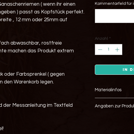
anaschenriemen ( wenn ihr einen
Kommentarfeld für in
geben ) passt as Kopfstück perfekt.
reite , 12 mm oder 25mm auf
Anzahl
*
nfach abwaschbar, rostfreie
hte machen das Produkt extrem
In 
ck oder Farbsprenkel ( gegen
 in den Warenkorb legen.
Materialinfos
einfach zu reinig
d der Messanleitung im Textfeld
Angaben zur Produk
kein Verblassen 
abnutzungsbest
Hersteller :
UV- Licht resiste
Alina Kinski
hohe Reißfestigk
l!
Magnusstr.5
keine Wasserau