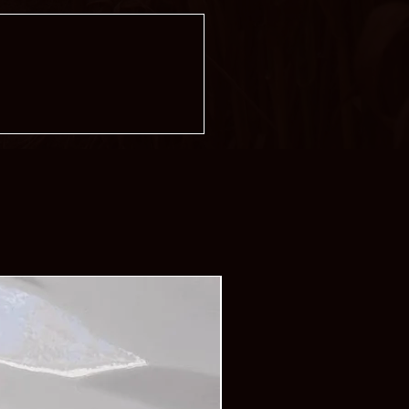
exibel
cher-blickfang.de
 Scheuerstellen/ verbrennt nicht
inkt nicht
Bakterien daran