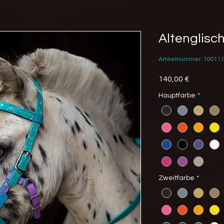
Altenglisc
Artikelnummer: 10011
Preis
140,00 €
Hauptfarbe
*
Zweitfarbe
*