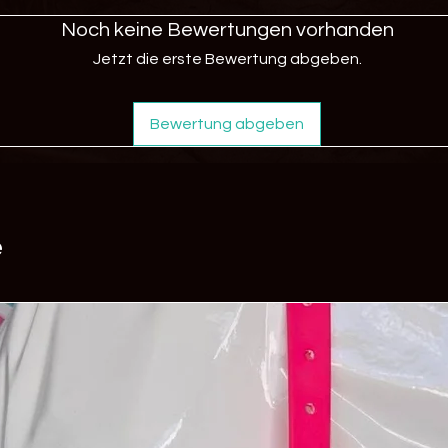
68642 Bürstadt
auch bei Kälte fl
Noch keine Bewertungen vorhanden
Kontakt: info@tieris
verursacht keine
schimmelt und st
Jetzt die erste Bewertung abgeben.
Es haften keine 
Bewertung abgeben
e