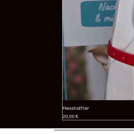
Messhalfter
Preis
20,00 €