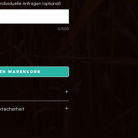
dividuelle Anfragen (optional)
0/500
den Warenkorb
en
tsicherheit
der Farben
ändig
nt
eit
fnahme